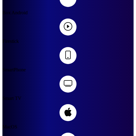
Box Android
Firestick
SmartPhone
Smart TV
MacOS